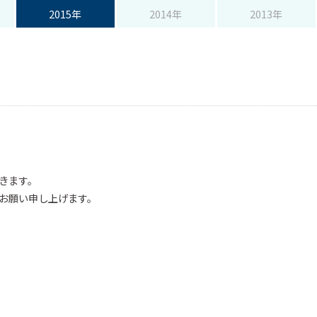
レーダ
2015年
2014年
2013年
セーフティ
ダー探知機
レーザー受信機
きます。
お願い申し上げます。
バー
ホーム電源
アイソレータ―
ポー