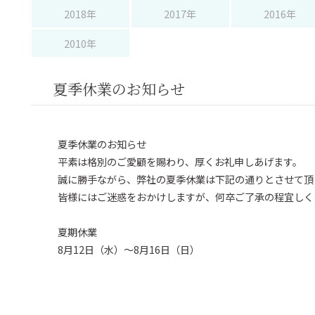
2018年
2017年
2016年
2010年
セーフティレーダー
GPSレシーバー
レー
夏季休業のお知らせ
コラボモデル
夏季休業のお知らせ
平素は格別のご愛顧を賜わり、厚くお礼申しあげます。
コラボモデル
誠に勝手ながら、弊社の夏季休業は下記の通りとさせて頂
皆様にはご迷惑をおかけしますが、何卒ご了承の程宜しく
その他製品
夏期休業
8月12日（水）～8月16日（日）
バッテリー充電
DC/ACインバータ
DC/DCコン
機
ー
ター