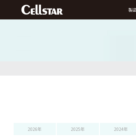
製
ドライブレコーダー
前方録画
後方録画
前方・後方録画
360° 録画
前方
タイプ
タイプ
タイプ
タイプ
MyCellstarで更新
デジタルインナーミラー
データ更新
ダ
SDカード購入で更新
後方・前方録画タイプ
セーフティレーダー
2026年
2025年
2024年