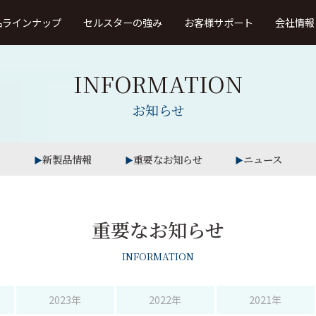
品ラインナップ
セルスターの強み
お客様サポート
会社情報
INFORMATION
取扱説明書・ファーストステップガ
イド
お知らせ
製品カタログ
・車内録画
レーザー、レーダー受信
無線LAN搭載
法人向け
タイプ
タイプ
タイプ
（TRシリーズ
本体ソフトウエア更新プログラム
新製品情報
重要なお知らせ
ニュース
ドライブレコーダー・デジタルイ
ンナーミラービューア
ウンロード
よ
重要なお知らせ
ドライブレコーダー・デジタルイ
ンナーミラー・セーフティレーダー
接続対応表
INFORMATION
OBDII アダプター適合表
2023年
2022年
2021年