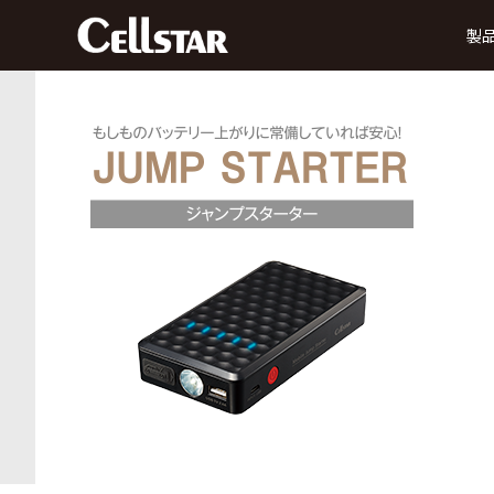
製
ドライブレコーダー
前方録画
後方録画
前方・後方録画
360° 録画
前方
タイプ
タイプ
タイプ
タイプ
MyCellstarで更新
デジタルインナーミラー
データ更新
ダ
SDカード購入で更新
後方・前方録画タイプ
セーフティレーダー