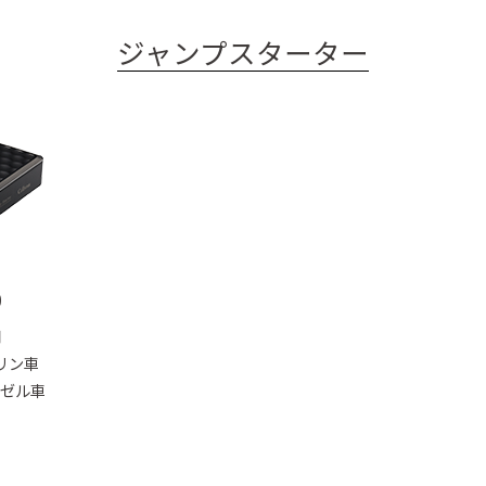
ジャンプスターター
知機
0
用
ソリン車
ーゼル車
アイソレータ
ポータブル電
ホーム電源
―
源