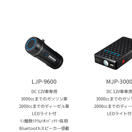
セーフティレーダ
GPSレシーバー
レーダー探
ー
コラボモデル
コラボモデル
LJP-9600
MJP-300
その他製品
DC 12V車専用
DC 12V車専
3000ccまでのガソリン車
3000ccまでのガ
2000ccまでのディーゼル車
2000ccまでのディ
LEDライト付
LEDライト付
バッテリー充
DC/ACインバ
DC/DCコンバ
ﾘﾝ酸鉄ﾘﾁｳﾑｲｵﾝﾊﾞｯﾃﾘｰ採用
電機
ーター
ーター
Bluetoothスピーカー搭載