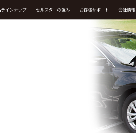
品ラインナップ
セルスターの強み
お客様サポート
会社情報
取扱説明書・ファーストステップガ
イド
製品カタログ
・車内録画
レーザー、レーダー受信
法人向け
タイプ
タイプ
（TRシリーズ）
本体ソフトウエア更新プログラム
ドライブレコーダー・デジタルイ
ンナーミラービューア
ウンロード
よ
ドライブレコーダー・デジタルイ
ンナーミラー・セーフティレーダー
接続対応表
OBDII アダプター適合表