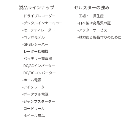
製品ラインナップ
セルスターの強み
ドライブレコーダー
工場・一貫生産
デジタルインナーミラー
日本製は高品質の証
セーフティレーダー
アフターサービス
コラボモデル
魅力ある製品作りのために
GPSレシーバー
レーダー探知機
バッテリー充電器
DC/ACインバーター
DC/DCコンバーター
ホーム電源
アイソレータ―
ポータブル電源
ジャンプスターター
コードリール
ホイール用品