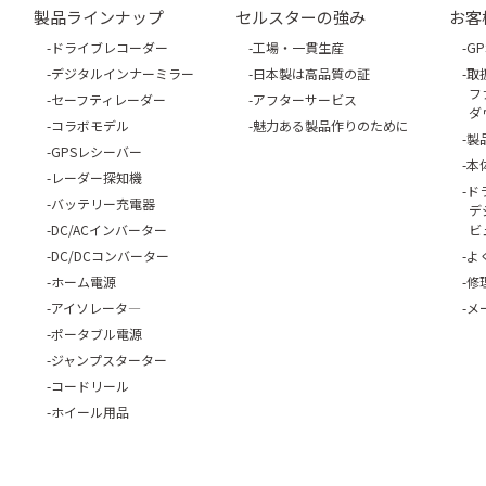
製品ラインナップ
セルスターの強み
お客
ドライブレコーダー
工場・一貫生産
G
デジタルインナーミラー
日本製は高品質の証
取
フ
セーフティレーダー
アフターサービス
ダ
コラボモデル
魅力ある製品作りのために
製
GPSレシーバー
本
レーダー探知機
ド
バッテリー充電器
デ
DC/ACインバーター
ビ
DC/DCコンバーター
よ
ホーム電源
修
アイソレータ―
メ
ポータブル電源
ジャンプスターター
コードリール
ホイール用品