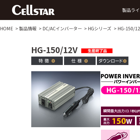
製品ライ
HOME
製品情報
DC/ACインバーター
HGシリーズ
HG-150/12
ドライブレコーダー
HG-150/12V
前方録画
後方録画
前方・後方録画
360° 録画
前方・
タイプ
タイプ
タイプ
タイプ
タ
MyCellstarで更新
デジタルインナーミラー
データ更新
ダウ
SDカード購入で更新
後方・前方録画タイプ
セーフティレーダー