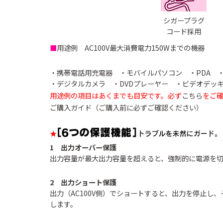
シガープラグ
コード採用
セーフティレーダ
GPSレシーバー
レーダー探知
ー
■
用途例 AC100V最大消費電力150Wまでの機器
・携帯電話用充電器 ・モバイルパソコン ・PDA 
コラボモデル
・デジタルカメラ ・DVDプレーヤー ・ビデオデッキ
用途例の項目はあくまでも目安です。必ず
こちら
をご
ご購入ガイド（ご購入前に必ずご確認ください）
コラボモデル
★
1 出力オーバー保護
その他製品
出力容量が最大出力容量を超えると、強制的に電源を
2 出力ショート保護
出力（AC100V側）でショートすると、出力を停止し
バッテリー充
DC/ACインバ
DC/DCコンバ
します。
電機
ーター
ーター