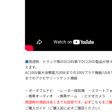
■
用途例 トラック等のDC24V車でDC12Vの製品が使
えます。
AC100V最大消費電力30Wまでの100Vプラグ機器/USB 5
までのアクセサリーソケット機器
・ポータブルナビ ・レーダー探知機 ・スマートフ
・携帯オーディオ ・携帯ゲーム ・ビデオカメラ 
用途例の項目はあくまでも目安です。必ず
こちら
をご
ご購入ガイド（ご購入前に必ずご確認ください）