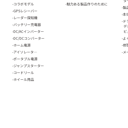
ダ
コラボモデル
魅力ある製品作りのために
製
GPSレシーバー
本
レーダー探知機
ド
バッテリー充電器
デ
DC/ACインバーター
ビ
DC/DCコンバーター
よ
ホーム電源
修
アイソレータ―
メ
ポータブル電源
ジャンプスターター
コードリール
ホイール用品