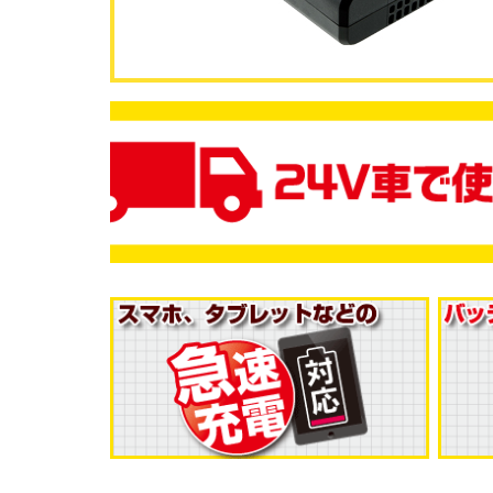
セーフティレーダ
GPSレシーバー
レーダー探知
ー
コラボモデル
コラボモデル
その他製品
バッテリー充
DC/ACインバ
DC/DCコンバ
電機
ーター
ーター