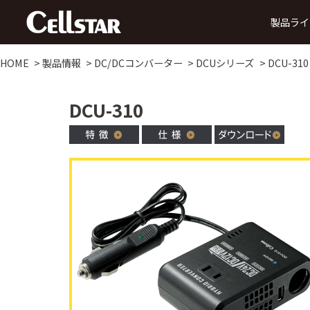
製品ライ
HOME
製品情報
DC/DCコンバーター
DCUシリーズ
DCU-310
ドライブレコーダー
DCU-310
前方録画
後方録画
前方・後方録画
360° 録画
前方・
タイプ
タイプ
タイプ
タイプ
タ
MyCellstarで更新
デジタルインナーミラー
データ更新
ダウ
SDカード購入で更新
後方・前方録画タイプ
セーフティレーダー