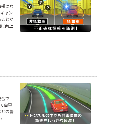
情報にな
トキャン
ることが
幅に向上
場合で
て自車
などの警
す。