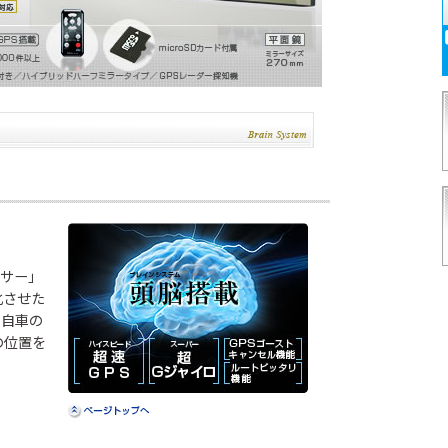
知機
ンサー」
化させた
く自車の
の位置を
アイソレータ
ポータブル電
ホーム電源
―
源