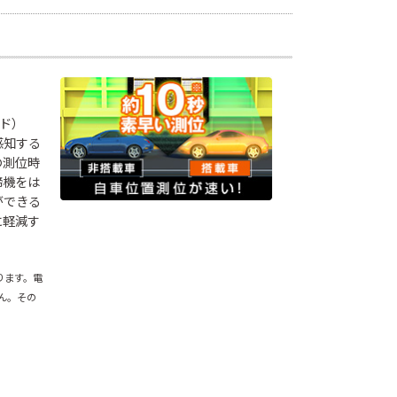
」
ード）
感知する
の測位時
締機をは
ができる
に軽減す
ります。電
せん。その