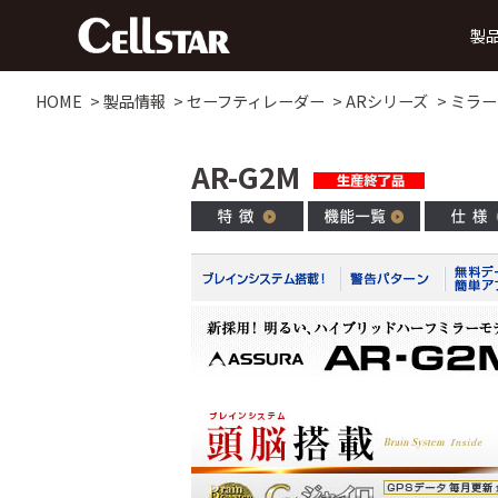
製
HOME
製品情報
セーフティレーダー
ARシリーズ
ミラー
ドライブレコーダー
AR-G2M
前方録画
後方録画
前方・後方録画
360° 録画
前方
タイプ
タイプ
タイプ
タイプ
MyCellstarで更新
デジタルインナーミラー
データ更新
ダ
SDカード購入で更新
後方・前方録画タイプ
セーフティレーダー