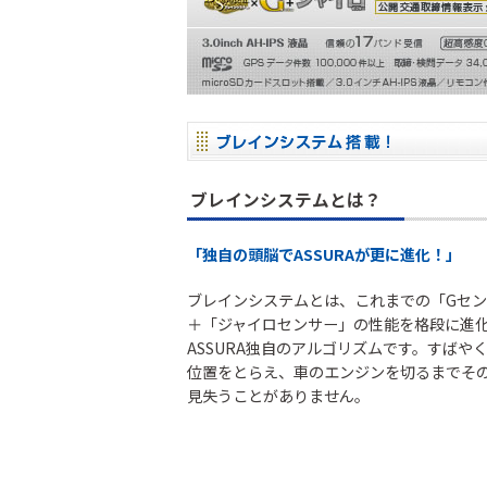
セーフティレーダ
GPSレシーバー
レーダー探
ー
コラボモデル
ブレインシステムとは？
「独自の頭脳でASSURAが更に進化！」
コラボモデル
ブレインシステムとは、これまでの「Gセ
＋「ジャイロセンサー」の性能を格段に進
その他製品
ASSURA独自のアルゴリズムです。すばや
位置をとらえ、車のエンジンを切るまでそ
見失うことがありません。
バッテリー充
DC/ACインバ
DC/DCコンバ
電機
ーター
ーター