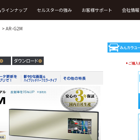
品ラインナップ
セルスターの強み
お客様サポート
会社情報
AR-G2M
取扱説明書・ファーストステップガ
イド
製品カタログ
・車内録画
レーザー、レーダー受信
法人向け
ご購入
タイプ
タイプ
（TRシリーズ）
本体ソフトウエア更新プログラム
ドライブレコーダー・デジタルイ
ンナーミラービューア
ウンロード
よ
ドライブレコーダー・デジタルイ
ンナーミラー・セーフティレーダー
接続対応表
OBDII アダプター適合表