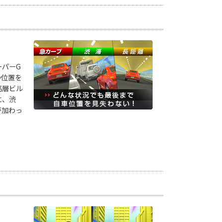
」
ーパーG
の位置を
高層ビル
に、渋
が加わっ