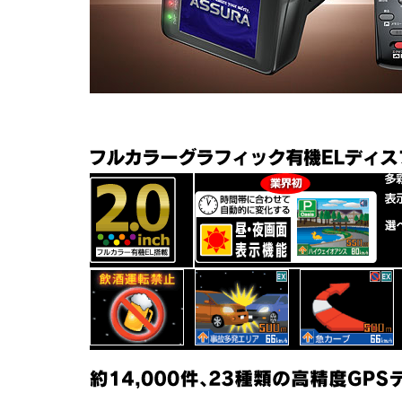
セーフティレーダ
GPSレシーバー
レーダー探知
ー
コラボモデル
コラボモデル
その他製品
バッテリー充
DC/ACインバ
DC/DCコンバ
電機
ーター
ーター