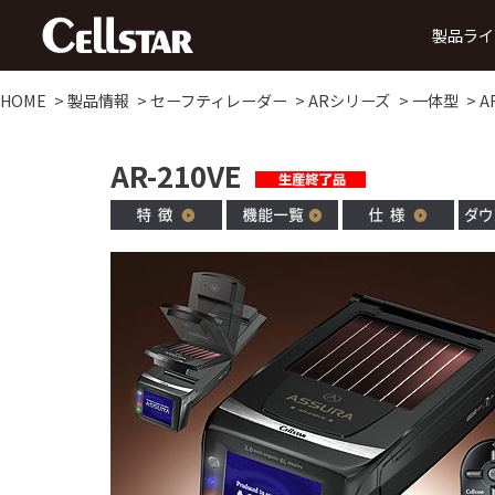
製品ライ
HOME
製品情報
セーフティレーダー
ARシリーズ
一体型
A
ドライブレコーダー
AR-210VE
前方録画
後方録画
前方・後方録画
360° 録画
前方・
タイプ
タイプ
タイプ
タイプ
タ
MyCellstarで更新
デジタルインナーミラー
データ更新
ダウ
SDカード購入で更新
後方・前方録画タイプ
セーフティレーダー