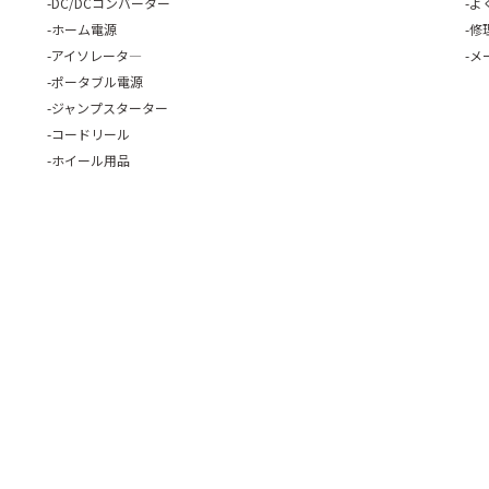
DC/DCコンバーター
よ
ホーム電源
修
アイソレータ―
メ
ポータブル電源
ジャンプスターター
コードリール
ホイール用品