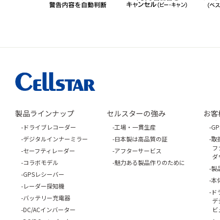
製品ラインナップ
セルスターの強み
お客
ドライブレコーダー
工場・一貫生産
G
デジタルインナーミラー
日本製は高品質の証
取
フ
セーフティレーダー
アフターサービス
ダ
コラボモデル
魅力ある製品作りのために
製
GPSレシーバー
本
レーダー探知機
ド
バッテリー充電器
デ
DC/ACインバーター
ビ