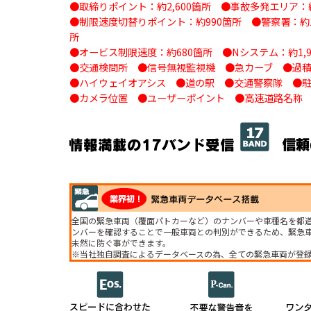
●取締りポイント：約2,600箇所 ●事故多発エリア：約
●制限速度切替りポイント：約990箇所 ●警察署：約1
所
●オービス制限速度：約680箇所 ●Nシステム：約1,9
●交通検問所 ●信号無視監視機 ●急カーブ ●過
●ハイウェイオアシス ●道の駅 ●交通警察隊 ●
●カメラ位置 ●ユーザーポイント ●高速道路名称
全国の緊急車両（覆面パトカーなど）のナンバーや車種名を都
ンバーを確認することで一般車両との判別ができるため、緊急
未然に防ぐ事ができます。
※当社独自調査によるデータベースの為、全ての緊急車両が登