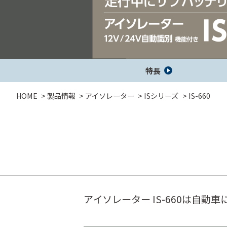
セーフティレーダ
GPSレシーバー
レーダー探
ー
特長
コラボモデル
HOME
製品情報
アイソレーター
ISシリーズ
IS-660
コラボモデル
その他製品
アイソレーター IS-660は自
バッテリー充
DC/ACインバ
DC/DCコンバ
電機
ーター
ーター