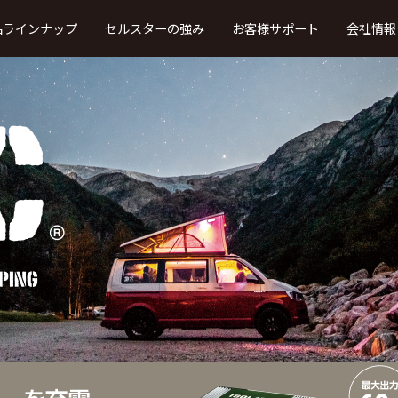
品ラインナップ
セルスターの強み
お客様サポート
会社情報
取扱説明書・ファーストステップガ
イド
製品カタログ
・車内録画
レーザー、レーダー受信
法人向け
タイプ
タイプ
（TRシリーズ）
本体ソフトウエア更新プログラム
ドライブレコーダー・デジタルイ
ンナーミラービューア
ウンロード
よ
ドライブレコーダー・デジタルイ
ンナーミラー・セーフティレーダー
接続対応表
OBDII アダプター適合表