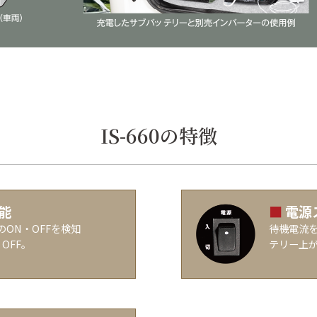
IS-660の特徴
能
■
電源
ON・OFFを検知
待機電流を
OFF。
テリー上