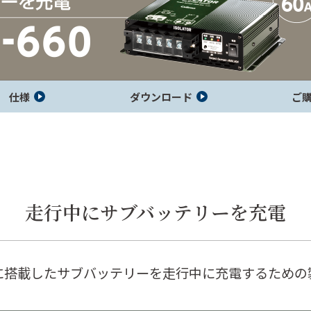
知機
仕様
ダウンロード
ご
走行中にサブバッテリーを充電
動車に搭載したサブバッテリーを走行中に充電するため
アイソレータ
ポータブル電
ホーム電源
―
源