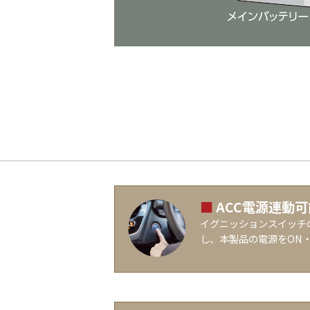
■
ACC電源連動可
イグニッションスイッチの
し、本製品の電源をON・