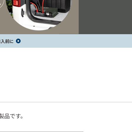
レーダーオプション
セーフティレーダー製品一覧
購入前に
コラボモデル製品一覧
の製品です。
ジャンプスタ
コードリール
ホイール用品
ーター