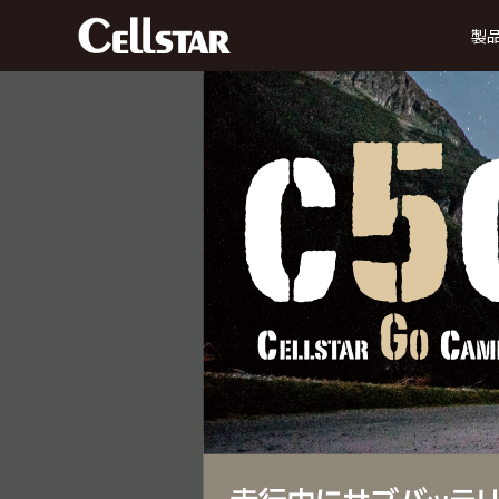
製
ドライブレコーダー
前方録画
後方録画
前方・後方録画
360° 録画
前方
タイプ
タイプ
タイプ
タイプ
MyCellstarで更新
デジタルインナーミラー
データ更新
ダ
SDカード購入で更新
後方・前方録画タイプ
セーフティレーダー