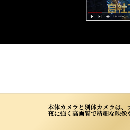
本体カメラと別体カメラは、ナ
夜に強く高画質で精細な映像