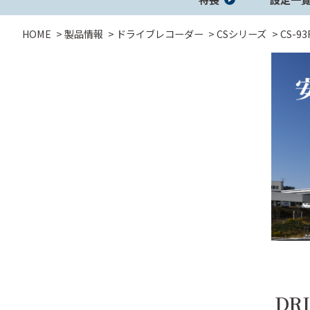
HOME
製品情報
ドライブレコーダー
CSシリーズ
CS-93
セーフティレーダ
GPSレシーバー
レーダー探
ー
コラボモデル
コラボモデル
その他製品
バッテリー充
DC/ACインバ
DC/DCコンバ
電機
ーター
ーター
DR