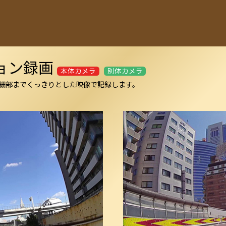
ョン録画
本体カメラ
別体カメラ
細部までくっきりとした映像で記録します。