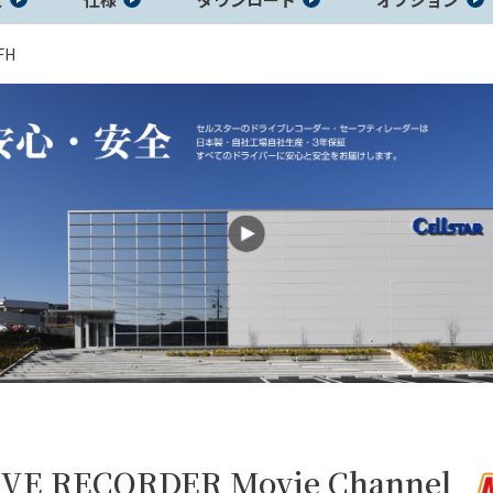
FH
知機
アイソレータ
ポータブル電
ホーム電源
―
源
IVE RECORDER
Movie Channel