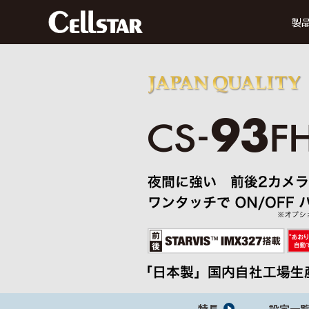
製
ドライブレコーダー
前方録画
後方録画
前方・後方録画
360° 録画
前方
タイプ
タイプ
タイプ
タイプ
MyCellstarで更新
デジタルインナーミラー
データ更新
ダ
SDカード購入で更新
後方・前方録画タイプ
セーフティレーダー
特長
設定一