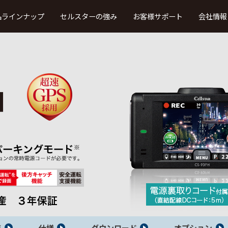
品ラインナップ
セルスターの強み
お客様サポート
会社情報
取扱説明書・ファーストステップガ
イド
製品カタログ
・車内録画
レーザー、レーダー受信
法人向け
タイプ
タイプ
（TRシリーズ）
本体ソフトウエア更新プログラム
ドライブレコーダー・デジタルイ
ンナーミラービューア
ウンロード
よ
ドライブレコーダー・デジタルイ
ンナーミラー・セーフティレーダー
接続対応表
OBDII アダプター適合表
覧
仕様
ダウンロード
オプション