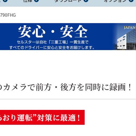
-790FHG
知機
のカメラで前方・後方を同時に録画！
アイソレータ
ポータブル電
ホーム電源
―
源