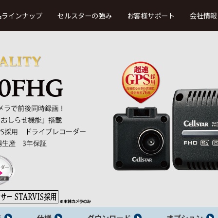
品ラインナップ
セルスターの強み
お客様サポート
会社情報
取扱説明書・ファーストステップガ
イド
製品カタログ
・車内録画
レーザー、レーダー受信
法人向け
タイプ
タイプ
（TRシリーズ）
本体ソフトウエア更新プログラム
ドライブレコーダー・デジタルイ
ンナーミラービューア
ウンロード
よ
ドライブレコーダー・デジタルイ
ンナーミラー・セーフティレーダー
接続対応表
OBDII アダプター適合表
覧
仕様
ダウンロード
オプション