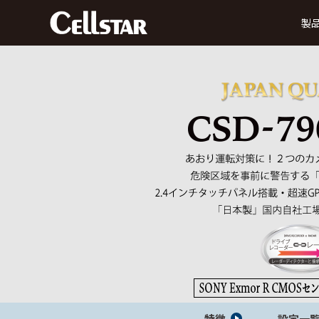
製
ドライブレコーダー
前方録画
後方録画
前方・後方録画
360° 録画
前方
タイプ
タイプ
タイプ
タイプ
MyCellstarで更新
デジタルインナーミラー
データ更新
ダ
SDカード購入で更新
後方・前方録画タイプ
セーフティレーダー
特徴
設定一