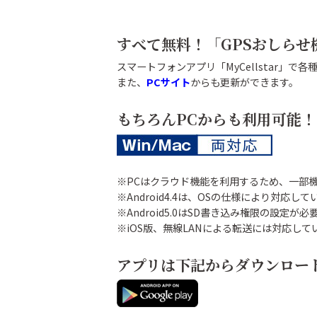
すべて無料！「GPSおしら
スマートフォンアプリ「MyCellstar」
また、
PCサイト
からも更新ができます。
もちろんPCからも利用可能！
※PCはクラウド機能を利用するため、一部
※Android4.4は、OSの仕様により対応し
※Android5.0はSD書き込み権限の設定が
※iOS版、無線LANによる転送には対応して
アプリは下記からダウンロー