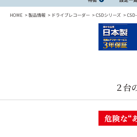
HOME
製品情報
ドライブレコーダー
CSDシリーズ
CSD
セーフティレーダ
GPSレシーバー
レーダー探
ー
コラボモデル
コラボモデル
２台
その他製品
バッテリー充
DC/ACインバ
DC/DCコンバ
電機
ーター
ーター