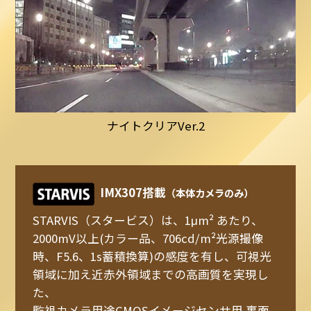
ナイトクリアVer.2
IMX307搭載
（本体カメラのみ）
STARVIS（スタービス）は、1μm² あたり、
2000mV以上(カラー品、706cd/m²光源撮像
時、F5.6、1s蓄積換算)の感度を有し、可視光
領域に加え近赤外領域までの高画質を実現し
た、
監視カメラ用途CMOSイメージセンサ用 裏面