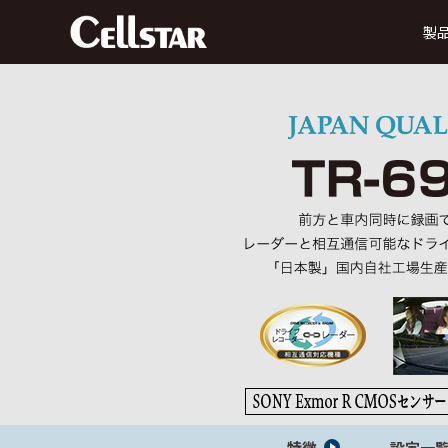
製
ドライブレコーダー
前方録画
後方録画
前方・後方録画
360° 録画
前方
タイプ
タイプ
タイプ
タイプ
MyCellstarで更新
デジタルインナーミラー
データ更新
ダ
SDカード購入で更新
後方・前方録画タイプ
セーフティレーダー
特徴
設定一