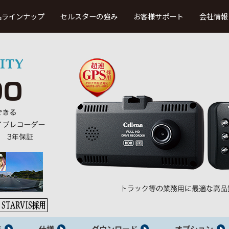
品ラインナップ
セルスターの強み
お客様サポート
会社情報
取扱説明書・ファーストステップガ
イド
製品カタログ
・車内録画
レーザー、レーダー受信
法人向け
タイプ
タイプ
（TRシリーズ）
本体ソフトウエア更新プログラム
ドライブレコーダー・デジタルイ
ンナーミラービューア
ウンロード
よ
ドライブレコーダー・デジタルイ
ンナーミラー・セーフティレーダー
接続対応表
OBDII アダプター適合表
覧
仕様
ダウンロード
オプション