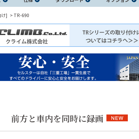
向け]
TR-690
知機
前方と車内を同時に録画
アイソレータ
ポータブル電
ホーム電源
―
源