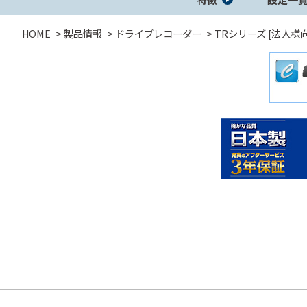
HOME
製品情報
ドライブレコーダー
TRシリーズ [法人様
セーフティレーダ
GPSレシーバー
レーダー探
ー
コラボモデル
コラボモデル
その他製品
バッテリー充
DC/ACインバ
DC/DCコンバ
電機
ーター
ーター