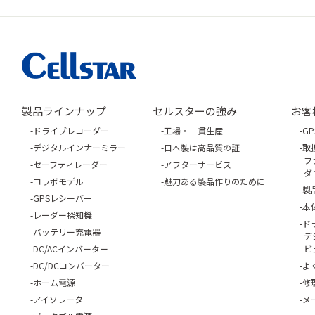
製品ラインナップ
セルスターの強み
お客
ドライブレコーダー
工場・一貫生産
G
デジタルインナーミラー
日本製は高品質の証
取
フ
セーフティレーダー
アフターサービス
ダ
コラボモデル
魅力ある製品作りのために
製
GPSレシーバー
本
レーダー探知機
ド
バッテリー充電器
デ
DC/ACインバーター
ビ
DC/DCコンバーター
よ
ホーム電源
修
アイソレータ―
メ