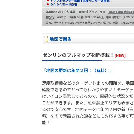
セーフティレーダ
GPSレシーバー
レーダー探知
ー
コラボモデル
ゼンリンのフルマップを新搭載！
[NEW]
「地図の更新は年間２回！（有料）」
コラボモデル
速度取締機などのターゲットまでの距離を、地図
確認できるのでとってもわかりやすい！ターゲッ
その他製品
はアイコン表示してあるので、直感的に状況を知
ことができます。また、駐車禁止エリアも表示さ
るので安心です。地図データは年間２回更新（有
料）なので新設された道などにも対応する事が可
バッテリー充
DC/ACインバ
DC/DCコンバ
能！
電機
ーター
ーター