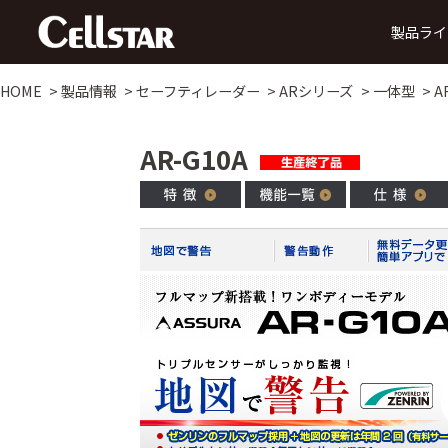
製品ライ
HOME
製品情報
セーフティレーダー
ARシリーズ
一体型
A
ドライブレコーダー
AR-G10A
前方録画
後方録画
前方・後方録画
360° 録画
前方・
タイプ
タイプ
タイプ
タイプ
タ
MyCellstarで更新
デジタルインナーミラー
データ更新
ダウ
SDカード購入で更新
後方・前方録画タイプ
セーフティレーダー