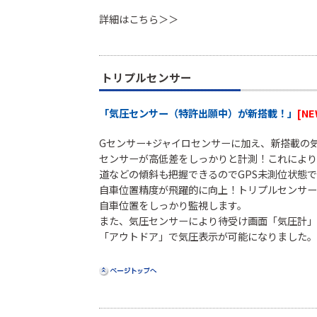
詳細はこちら＞＞
トリプルセンサー
「気圧センサー（特許出願中）が新搭載！」
[NE
Gセンサー+ジャイロセンサーに加え、新搭載の
センサーが高低差をしっかりと計測！これにより
道などの傾斜も把握できるのでGPS未測位状態
自車位置精度が飛躍的に向上！トリプルセンサー
自車位置をしっかり監視します。
また、気圧センサーにより待受け画面「気圧計」
「アウトドア」で気圧表示が可能になりました。