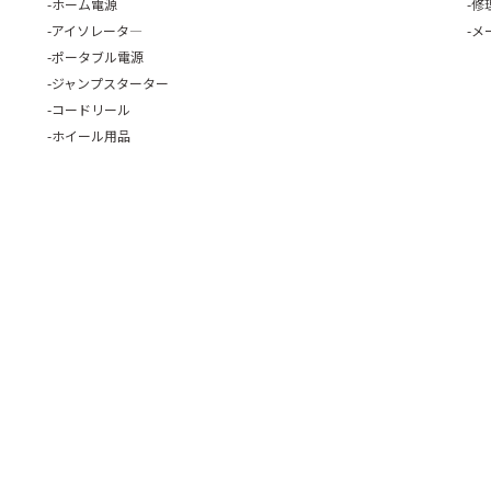
ホーム電源
修
アイソレータ―
メ
ポータブル電源
ジャンプスターター
コードリール
ホイール用品