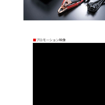
セーフティレーダ
GPSレシーバー
レーダー探知
ー
コラボモデル
■
プロモーション映像
コラボモデル
その他製品
バッテリー充
DC/ACインバ
DC/DCコンバ
電機
ーター
ーター