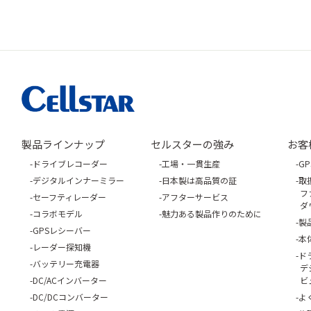
製品ラインナップ
セルスターの強み
お客
ドライブレコーダー
工場・一貫生産
G
デジタルインナーミラー
日本製は高品質の証
取
フ
セーフティレーダー
アフターサービス
ダ
コラボモデル
魅力ある製品作りのために
製
GPSレシーバー
本
レーダー探知機
ド
バッテリー充電器
デ
DC/ACインバーター
ビ
DC/DCコンバーター
よ