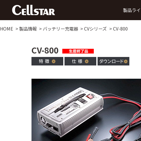
製品ライ
HOME
製品情報
バッテリー充電器
CVシリーズ
CV-800
ドライブレコーダー
CV-800
前方録画
後方録画
前方・後方録画
360° 録画
前方・
タイプ
タイプ
タイプ
タイプ
タ
MyCellstarで更新
デジタルインナーミラー
データ更新
ダウ
SDカード購入で更新
後方・前方録画タイプ
セーフティレーダー